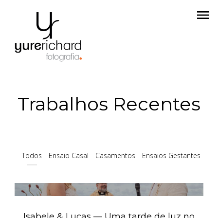
menu
Trabalhos Recentes
Todos
Ensaio Casal
Casamentos
Ensaios Gestantes
15
Isabele & Lucas — Uma tarde de luz no